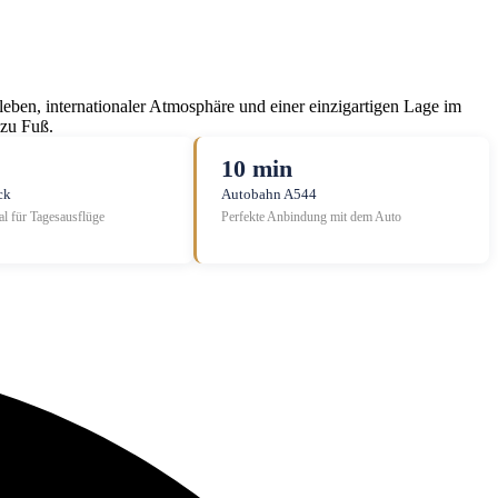
tleben, internationaler Atmosphäre und einer einzigartigen Lage im
 zu Fuß.
10 min
ck
Autobahn A544
l für Tagesausflüge
Perfekte Anbindung mit dem Auto