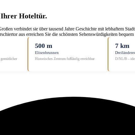
 Ihrer Hoteltür.
s Großen verbindet sie über tausend Jahre Geschichte mit lebhaftem Stad
chiertor aus erreichen Sie die schönsten Sehenswürdigkeiten bequem
500 m
7 km
Elisenbrunnen
Dreiländere
gemütlicher
Historisches Zentrum fußläufig erreichbar
D/NL/B – idea